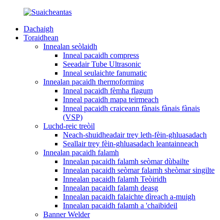
Dachaigh
Toraidhean
Innealan seòlaidh
Inneal pacaidh compress
Seeadair Tube Ultrasonic
Inneal seulaichte fanumatic
Innealan pacaidh thermoforming
Inneal pacaidh fèmha flagum
Inneal pacaidh mapa teirmeach
Inneal pacaidh craiceann fànais fànais fànais
(VSP)
Luchd-reic treòil
Neach-shuidheadair trey leth-fèin-ghluasadach
Seallair trey fèin-ghluasadach leantainneach
Innealan pacaidh falamh
Innealan pacaidh falamh seòmar dùbailte
Innealan pacaidh seòmar falamh sheòmar singilte
Innealan pacaidh falamh Teòiridh
Innealan pacaidh falamh deasg
Innealan pacaidh falaichte dìreach a-muigh
Innealan pacaidh falamh a 'chaibideil
Banner Welder