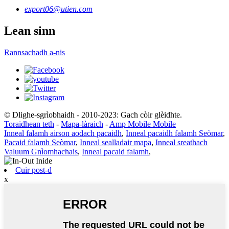
export06@utien.com
Lean sinn
Rannsachadh a-nis
© Dlighe-sgrìobhaidh - 2010-2023: Gach còir glèidhte.
Toraidhean teth
-
Mapa-làraich
-
Amp Mobile Mobile
Inneal falamh airson aodach pacaidh
,
Inneal pacaidh falamh Seòmar
,
Pacaid falamh Seòmar
,
Inneal sealladair mapa
,
Inneal sreathach
Valuum Gnìomhachais
,
Inneal pacaid falamh
,
Cuir post-d
x