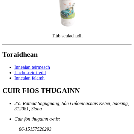
Tiùb seulachadh
Toraidhean
Innealan teirmeach
Luchd-reic treòil
Innealan falamh
CUIR FIOS THUGAINN
255 Rathad Shguguang, Sòn Gnìomhachais Kebei, baoxing,
312081, Sìona
Cuir fòn thugainn a-nis:
+ 86-15157520293