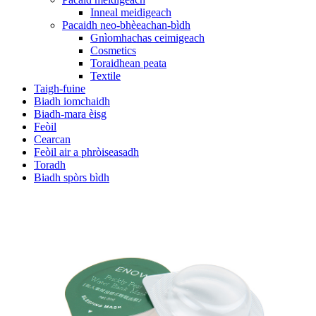
Inneal meidigeach
Pacaidh neo-bhèeachan-bìdh
Gnìomhachas ceimigeach
Cosmetics
Toraidhean peata
Textile
Taigh-fuine
Biadh iomchaidh
Biadh-mara èisg
Feòil
Cearcan
Feòil air a phròiseasadh
Toradh
Biadh spòrs bìdh