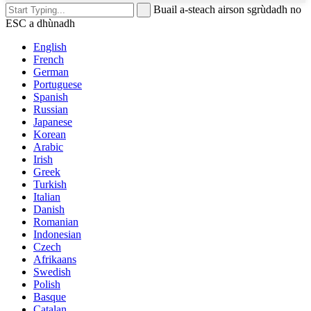
Buail a-steach airson sgrùdadh no
ESC a dhùnadh
English
French
German
Portuguese
Spanish
Russian
Japanese
Korean
Arabic
Irish
Greek
Turkish
Italian
Danish
Romanian
Indonesian
Czech
Afrikaans
Swedish
Polish
Basque
Catalan