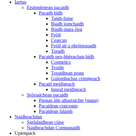
Iarrtas
Eisimpleirean pacaidh
Pacadh bìdh
Taigh-fuine
Biadh iomchaidh
Biadh-mara èisg
Feòil
Cearcan
Feòil air a phròiseasadh
Toradh
Pacaidh neo-bhèeachan-bìdh
Cosmetics
Textile
Toraidhean peata
Gnìomhachas ceimigeach
Pacaid meidigeach
Inneal meidigeach
Seòrsaichean pacaidh
Pasgan àile atharraichte (mapa)
Pacaidean craiceann
Pacaidean falamh
Naidheachdan
Sgrùdaidhean cùise
Naidheachdan Companaidh
Upienpack