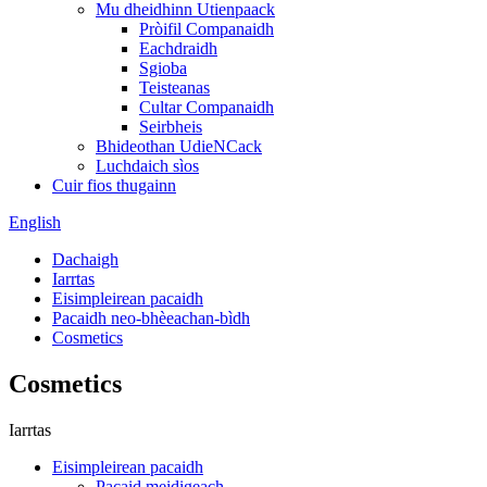
Mu dheidhinn Utienpaack
Pròifil Companaidh
Eachdraidh
Sgioba
Teisteanas
Cultar Companaidh
Seirbheis
Bhideothan UdieNCack
Luchdaich sìos
Cuir fios thugainn
English
Dachaigh
Iarrtas
Eisimpleirean pacaidh
Pacaidh neo-bhèeachan-bìdh
Cosmetics
Cosmetics
Iarrtas
Eisimpleirean pacaidh
Pacaid meidigeach