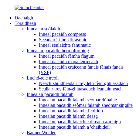
Dachaigh
Toraidhean
Innealan seòlaidh
Inneal pacaidh compress
Seeadair Tube Ultrasonic
Inneal seulaichte fanumatic
Innealan pacaidh thermoforming
Inneal pacaidh fèmha flagum
Inneal pacaidh mapa teirmeach
Inneal pacaidh craiceann fànais fànais fànais
(VSP)
Luchd-reic treòil
Neach-shuidheadair trey leth-fèin-ghluasadach
Seallair trey fèin-ghluasadach leantainneach
Innealan pacaidh falamh
Innealan pacaidh falamh seòmar dùbailte
Innealan pacaidh seòmar falamh sheòmar singilte
Innealan pacaidh falamh Teòiridh
Innealan pacaidh falamh deasg
Innealan pacaidh falaichte dìreach a-muigh
Innealan pacaidh falamh a 'chaibideil
Banner Welder