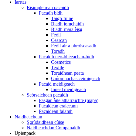
Iarrtas
Eisimpleirean pacaidh
Pacadh bìdh
Taigh-fuine
Biadh iomchaidh
Biadh-mara èisg
Feòil
Cearcan
Feòil air a phròiseasadh
Toradh
Pacaidh neo-bhèeachan-bìdh
Cosmetics
Textile
Toraidhean peata
Gnìomhachas ceimigeach
Pacaid meidigeach
Inneal meidigeach
Seòrsaichean pacaidh
Pasgan àile atharraichte (mapa)
Pacaidean craiceann
Pacaidean falamh
Naidheachdan
Sgrùdaidhean cùise
Naidheachdan Companaidh
Upienpack