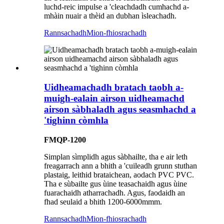
luchd-reic impulse a 'cleachdadh cumhachd a-
mhàin nuair a thèid an dubhan ìsleachadh.
Rannsachadh
Mion-fhiosrachadh
Uidheamachadh bratach taobh a-
muigh-ealain airson uidheamachd
airson sàbhaladh agus seasmhachd a
'tighinn còmhla
FMQP-1200
Simplan sìmplidh agus sàbhailte, tha e air leth
freagarrach ann a bhith a 'cuileadh grunn stuthan
plastaig, leithid brataichean, aodach PVC PVC.
Tha e sùbailte gus ùine teasachaidh agus ùine
fuarachaidh atharrachadh. Agus, faodaidh an
fhad seulaid a bhith 1200-6000mmm.
Rannsachadh
Mion-fhiosrachadh