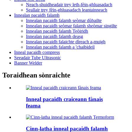
Neach-shuidheadair trey leth-fèin-ghluasadach
Seallair trey fèin-ghluasadach leantainneach
Innealan pacaidh falamh
Innealan pacaidh falamh seòmar dùbailte
Innealan pacaidh seòmar falamh sheòmar singilte
Innealan pacaidh falamh Teòiridh
Innealan pacaidh falamh deasg
Innealan pacaidh falaichte dìreach a-muigh
Innealan pacaidh falamh a 'chaibideil
Inneal pacaidh compress
Seeadair Tube Ultrasonic
Banner Welder
Toraidhean sònraichte
Inneal pacaidh craiceann fànais
feama
Cinn-latha inneal pacaidh falamh