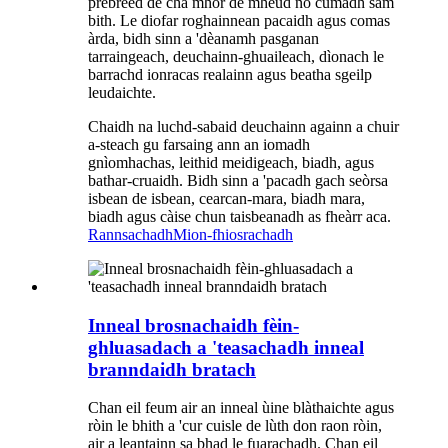
prebreed de cha mhòr de mheud no cumadh sam
bith. Le diofar roghainnean pacaidh agus comas
àrda, bidh sinn a 'dèanamh pasganan
tarraingeach, deuchainn-ghuaileach, dìonach le
barrachd ionracas realainn agus beatha sgeilp
leudaichte.
Chaidh na luchd-sabaid deuchainn againn a chuir
a-steach gu farsaing ann an iomadh
gnìomhachas, leithid meidigeach, biadh, agus
bathar-cruaidh. Bidh sinn a 'pacadh gach seòrsa
isbean de isbean, cearcan-mara, biadh mara,
biadh agus càise chun taisbeanadh as fheàrr aca.
Rannsachadh
Mion-fhiosrachadh
Inneal brosnachaidh fèin-
ghluasadach a 'teasachadh inneal
branndaidh bratach
Chan eil feum air an inneal ùine blàthaichte agus
ròin le bhith a 'cur cuisle de lùth don raon ròin,
air a leantainn sa bhad le fuarachadh. Chan eil