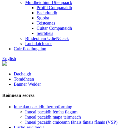
Mu dheidhinn Utienpaack
Pròifil Companaidh
Eachdraidh
Sgioba
Teisteanas
Cultar Companaidh
Seirbheis
Bhideothan UdieNCack
Luchdaich sìos
Cuir fios thugainn
English
Dachaigh
Toraidhean
Banner Welder
Roinnean-seòrsa
Innealan pacaidh thermoforming
Inneal pacaidh fèmha flagum
Inneal pacaidh mapa teirmeach
Inneal pacaidh craiceann fànais fànais fànais (VSP)
Luchd-reic treòil