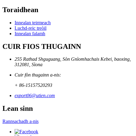
Toraidhean
Innealan teirmeach
Luchd-reic treòil
Innealan falamh
CUIR FIOS THUGAINN
255 Rathad Shguguang, Sòn Gnìomhachais Kebei, baoxing,
312081, Sìona
Cuir fòn thugainn a-nis:
+ 86-15157520293
export06@utien.com
Lean sinn
Rannsachadh a-nis