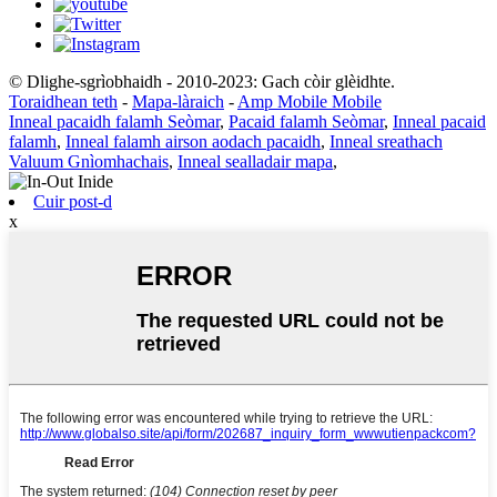
© Dlighe-sgrìobhaidh - 2010-2023: Gach còir glèidhte.
Toraidhean teth
-
Mapa-làraich
-
Amp Mobile Mobile
Inneal pacaidh falamh Seòmar
,
Pacaid falamh Seòmar
,
Inneal pacaid
falamh
,
Inneal falamh airson aodach pacaidh
,
Inneal sreathach
Valuum Gnìomhachais
,
Inneal sealladair mapa
,
Cuir post-d
x