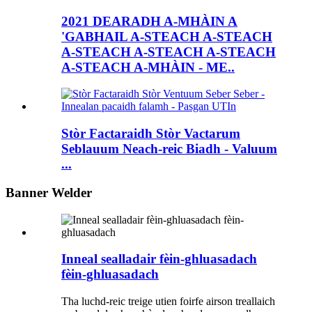
2021 DEARADH A-MHÀIN A
'GABHAIL A-STEACH A-STEACH
A-STEACH A-STEACH A-STEACH
A-STEACH A-MHÀIN - ME..
Stòr Factaraidh Stòr Vactarum
Seblauum Neach-reic Biadh - Valuum
...
Banner Welder
Inneal sealladair fèin-ghluasadach
fèin-ghluasadach
Tha luchd-reic treige utien foirfe airson treallaich