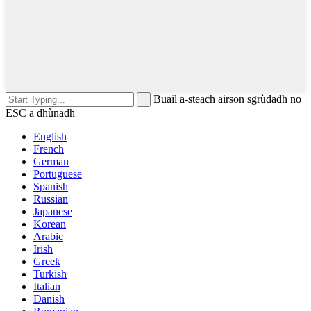
Buail a-steach airson sgrùdadh no
ESC a dhùnadh
English
French
German
Portuguese
Spanish
Russian
Japanese
Korean
Arabic
Irish
Greek
Turkish
Italian
Danish