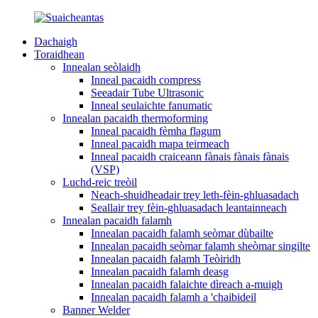
Dachaigh
Toraidhean
Innealan seòlaidh
Inneal pacaidh compress
Seeadair Tube Ultrasonic
Inneal seulaichte fanumatic
Innealan pacaidh thermoforming
Inneal pacaidh fèmha flagum
Inneal pacaidh mapa teirmeach
Inneal pacaidh craiceann fànais fànais fànais
(VSP)
Luchd-reic treòil
Neach-shuidheadair trey leth-fèin-ghluasadach
Seallair trey fèin-ghluasadach leantainneach
Innealan pacaidh falamh
Innealan pacaidh falamh seòmar dùbailte
Innealan pacaidh seòmar falamh sheòmar singilte
Innealan pacaidh falamh Teòiridh
Innealan pacaidh falamh deasg
Innealan pacaidh falaichte dìreach a-muigh
Innealan pacaidh falamh a 'chaibideil
Banner Welder