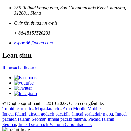
255 Rathad Shguguang, Sòn Gnìomhachais Kebei, baoxing,
312081, Sìona
Cuir fòn thugainn a-nis:
+ 86-15157520293
export06@utien.com
Lean sinn
Rannsachadh a-nis
© Dlighe-sgrìobhaidh - 2010-2023: Gach còir glèidhte.
Toraidhean teth
-
Mapa-làraich
-
Amp Mobile Mobile
Inneal falamh airson aodach pacaidh
,
Inneal sealladair mapa
,
Inneal
pacaidh falamh Seòmar
,
Inneal pacaid falamh
,
Pacaid falamh
Seòmar
,
Inneal sreathach Valuum Gnìomhachais
,