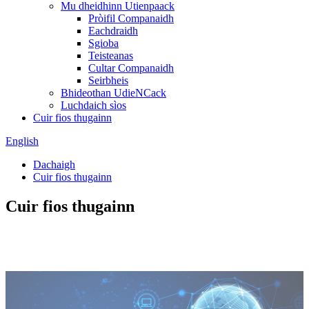
Mu dheidhinn Utienpaack
Pròifil Companaidh
Eachdraidh
Sgioba
Teisteanas
Cultar Companaidh
Seirbheis
Bhideothan UdieNCack
Luchdaich sìos
Cuir fios thugainn
English
Dachaigh
Cuir fios thugainn
Cuir fios thugainn