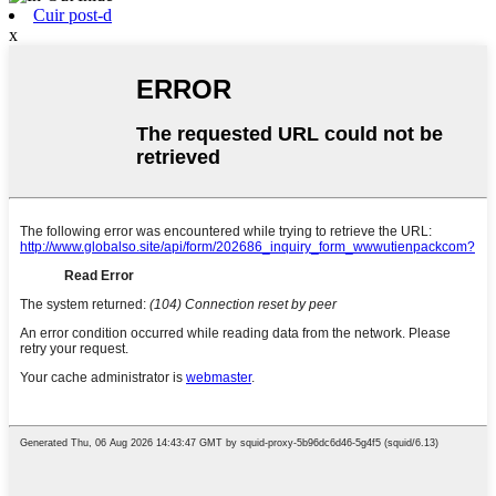
Cuir post-d
x