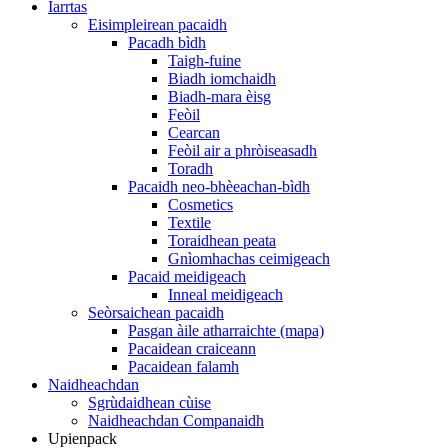
Iarrtas
Eisimpleirean pacaidh
Pacadh bìdh
Taigh-fuine
Biadh iomchaidh
Biadh-mara èisg
Feòil
Cearcan
Feòil air a phròiseasadh
Toradh
Pacaidh neo-bhèeachan-bìdh
Cosmetics
Textile
Toraidhean peata
Gnìomhachas ceimigeach
Pacaid meidigeach
Inneal meidigeach
Seòrsaichean pacaidh
Pasgan àile atharraichte (mapa)
Pacaidean craiceann
Pacaidean falamh
Naidheachdan
Sgrùdaidhean cùise
Naidheachdan Companaidh
Upienpack