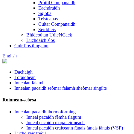
Pròifil Companaidh
Eachdraidh
Sgioba
Teisteanas
Cultar Companaidh
Seirbheis
Bhideothan UdieNCack
Luchdaich sìos
Cuir fios thugainn
English
Dachaigh
Toraidhean
Innealan falamh
Innealan pacaidh seòmar falamh sheòmar singilte
Roinnean-seòrsa
Innealan pacaidh thermoforming
Inneal pacaidh fèmha flagum
Inneal pacaidh mapa teirmeach
Inneal pacaidh craiceann fànais fànais fànais (VSP)
Luchd-reic treòil