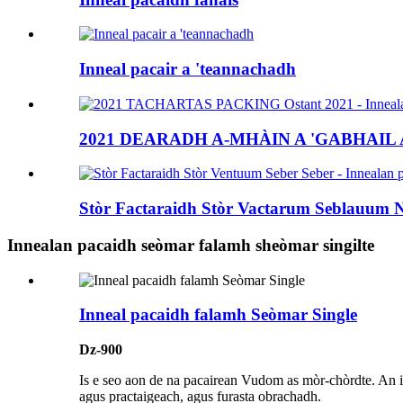
Inneal pacair a 'teannachadh
2021 DEARADH A-MHÀIN A 'GABHAIL 
Stòr Factaraidh Stòr Vactarum Seblauum Ne
Innealan pacaidh seòmar falamh sheòmar singilte
Inneal pacaidh falamh Seòmar Single
Dz-900
Is e seo aon de na pacairean Vudom as mòr-chòrdte. An in
agus practaigeach, agus furasta obrachadh.