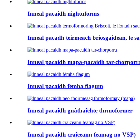
Inneal pacaidh nightuforms
Inneal pacadh teirmeach briosgaidean, le sau
Inneal pacaidh mapa-pacaidh tar-chorporr
Inneal pacaidh fèmha flagum
Inneal pacaidh gnàthaichte thrmoformer
Inneal pacaidh craiceann feamag no VSP)