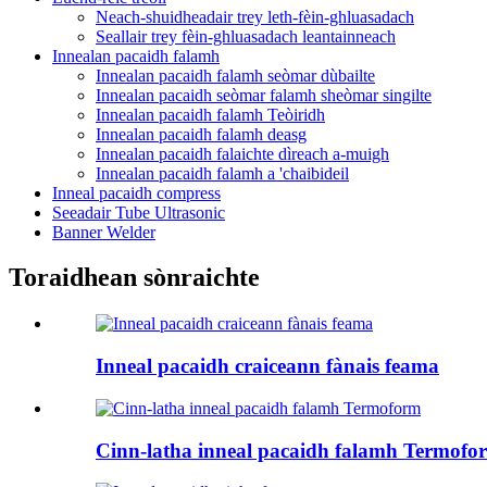
Neach-shuidheadair trey leth-fèin-ghluasadach
Seallair trey fèin-ghluasadach leantainneach
Innealan pacaidh falamh
Innealan pacaidh falamh seòmar dùbailte
Innealan pacaidh seòmar falamh sheòmar singilte
Innealan pacaidh falamh Teòiridh
Innealan pacaidh falamh deasg
Innealan pacaidh falaichte dìreach a-muigh
Innealan pacaidh falamh a 'chaibideil
Inneal pacaidh compress
Seeadair Tube Ultrasonic
Banner Welder
Toraidhean sònraichte
Inneal pacaidh craiceann fànais feama
Cinn-latha inneal pacaidh falamh Termofo