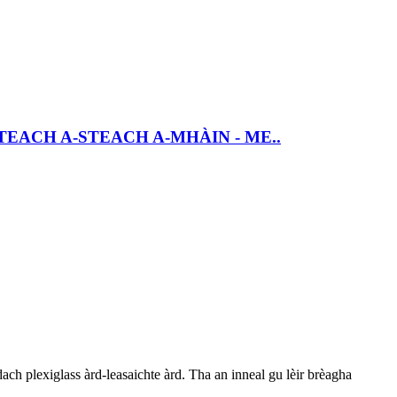
TEACH A-STEACH A-MHÀIN - ME..
ch plexiglass àrd-leasaichte àrd. Tha an inneal gu lèir brèagha