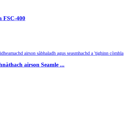
ch FSC-400
nàthach airson Seamle ...