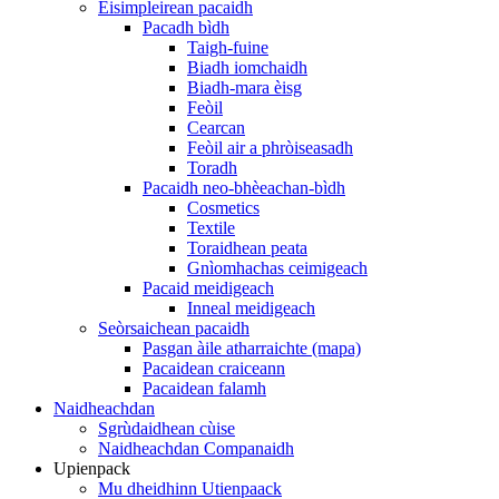
Eisimpleirean pacaidh
Pacadh bìdh
Taigh-fuine
Biadh iomchaidh
Biadh-mara èisg
Feòil
Cearcan
Feòil air a phròiseasadh
Toradh
Pacaidh neo-bhèeachan-bìdh
Cosmetics
Textile
Toraidhean peata
Gnìomhachas ceimigeach
Pacaid meidigeach
Inneal meidigeach
Seòrsaichean pacaidh
Pasgan àile atharraichte (mapa)
Pacaidean craiceann
Pacaidean falamh
Naidheachdan
Sgrùdaidhean cùise
Naidheachdan Companaidh
Upienpack
Mu dheidhinn Utienpaack