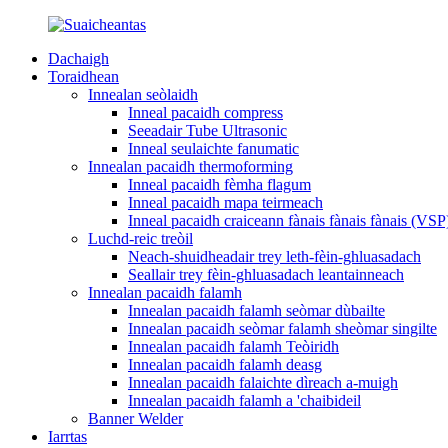
Dachaigh
Toraidhean
Innealan seòlaidh
Inneal pacaidh compress
Seeadair Tube Ultrasonic
Inneal seulaichte fanumatic
Innealan pacaidh thermoforming
Inneal pacaidh fèmha flagum
Inneal pacaidh mapa teirmeach
Inneal pacaidh craiceann fànais fànais fànais (VSP
Luchd-reic treòil
Neach-shuidheadair trey leth-fèin-ghluasadach
Seallair trey fèin-ghluasadach leantainneach
Innealan pacaidh falamh
Innealan pacaidh falamh seòmar dùbailte
Innealan pacaidh seòmar falamh sheòmar singilte
Innealan pacaidh falamh Teòiridh
Innealan pacaidh falamh deasg
Innealan pacaidh falaichte dìreach a-muigh
Innealan pacaidh falamh a 'chaibideil
Banner Welder
Iarrtas