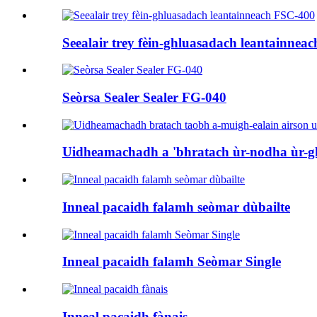
Seealair trey fèin-ghluasadach leantainnea
Seòrsa Sealer Sealer FG-040
Uidheamachadh a 'bhratach ùr-nodha ùr-gh
Inneal pacaidh falamh seòmar dùbailte
Inneal pacaidh falamh Seòmar Single
Inneal pacaidh fànais