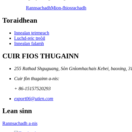
Rannsachadh
Mion-fhiosrachadh
Toraidhean
Innealan teirmeach
Luchd-reic treòil
Innealan falamh
CUIR FIOS THUGAINN
255 Rathad Shguguang, Sòn Gnìomhachais Kebei, baoxing, 3
Cuir fòn thugainn a-nis:
+ 86-15157520293
export06@utien.com
Lean sinn
Rannsachadh a-nis