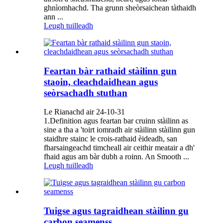
ghnìomhachd. Tha grunn sheòrsaichean tàthaidh
ann ...
Leugh tuilleadh
Feartan bàr rathaid stàilinn gun
staoin, cleachdaidhean agus
seòrsachadh stuthan
Le Rianachd air 24-10-31
1.Definition agus feartan bar cruinn stàilinn as
sine a tha a 'toirt iomradh air stàilinn stàilinn gun
staidhre ​​stainc le crois-rathaid èideadh, san
fharsaingeachd timcheall air ceithir meatair a dh'
fhaid agus am bàr dubh a roinn. An Smooth ...
Leugh tuilleadh
Tuigse agus tagraidhean stàilinn gu
carbon seamenss