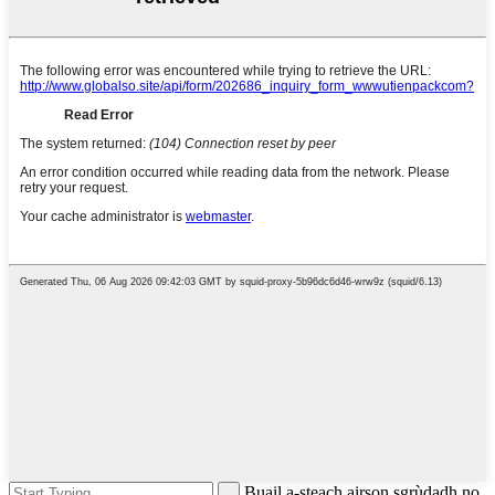
Buail a-steach airson sgrùdadh no