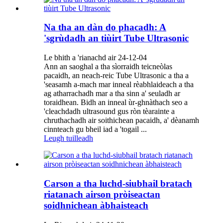
Na tha an dàn do phacadh: A
'sgrùdadh an tiùirt Tube Ultrasonic
Le bhith a 'rianachd air 24-12-04
Ann an saoghal a tha sìorraidh teicneòlas
pacaidh, an neach-reic Tube Ultrasonic a tha a
'seasamh a-mach mar inneal rèabhlaideach a tha
ag atharrachadh mar a tha sinn a' seuladh ar
toraidhean. Bidh an inneal ùr-ghnàthach seo a
'cleachdadh ultrasound gus ròn tèarainte a
chruthachadh air soithichean pacaidh, a' dèanamh
cinnteach gu bheil iad a 'togail ...
Leugh tuilleadh
Carson a tha luchd-siubhail bratach
riatanach airson pròiseactan
soidhnichean àbhaisteach