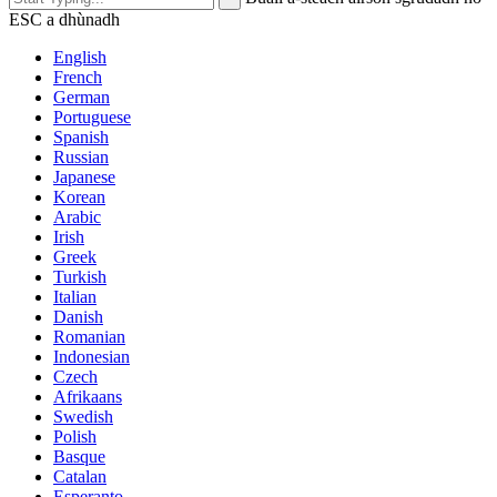
ESC a dhùnadh
English
French
German
Portuguese
Spanish
Russian
Japanese
Korean
Arabic
Irish
Greek
Turkish
Italian
Danish
Romanian
Indonesian
Czech
Afrikaans
Swedish
Polish
Basque
Catalan
Esperanto