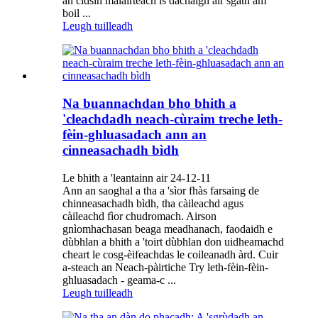
an cidsin malairteach is dachaigh air sgàth am
boil ...
Leugh tuilleadh
Na buannachdan bho bhith a
'cleachdadh neach-cùraim treche leth-
fèin-ghluasadach ann an
cinneasachadh bìdh
Le bhith a 'leantainn air 24-12-11
Ann an saoghal a tha a 'sìor fhàs farsaing de
chinneasachadh bìdh, tha càileachd agus
càileachd fìor chudromach. Airson
gnìomhachasan beaga meadhanach, faodaidh e
dùbhlan a bhith a 'toirt dùbhlan don uidheamachd
cheart le cosg-èifeachdas le coileanadh àrd. Cuir
a-steach an Neach-pàirtiche Try leth-fèin-fèin-
ghluasadach - geama-c ...
Leugh tuilleadh