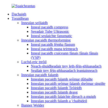
Dachaigh
Toraidhean
Innealan seòlaidh
Inneal pacaidh compress
Seeadair Tube Ultrasonic
Inneal seulaichte fanumatic
Innealan pacaidh thermoforming
Inneal pacaidh fèmha flagum
Inneal pacaidh mapa teirmeach
Inneal pacaidh craiceann fànais fànais fànais
(VSP)
Luchd-reic treòil
Neach-shuidheadair trey leth-fèin-ghluasadach
Seallair trey fèin-ghluasadach leantainneach
Innealan pacaidh falamh
Innealan pacaidh falamh seòmar dùbailte
Innealan pacaidh seòmar falamh sheòmar singilte
Innealan pacaidh falamh Teòiridh
Innealan pacaidh falamh deasg
Innealan pacaidh falaichte dìreach a-muigh
Innealan pacaidh falamh a 'chaibideil
Banner Welder