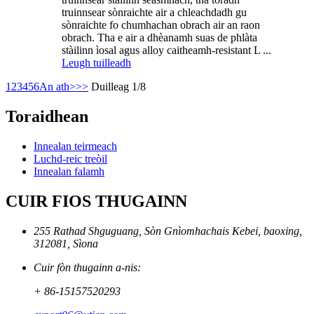
truinnsear sònraichte air a chleachdadh gu
sònraichte fo chumhachan obrach air an raon
obrach. Tha e air a dhèanamh suas de phlàta
stàilinn ìosal agus alloy caitheamh-resistant L ...
Leugh tuilleadh
1
2
3
4
5
6
An ath>
>>
Duilleag 1/8
Toraidhean
Innealan teirmeach
Luchd-reic treòil
Innealan falamh
CUIR FIOS THUGAINN
255 Rathad Shguguang, Sòn Gnìomhachais Kebei, baoxing,
312081, Sìona
Cuir fòn thugainn a-nis:
+ 86-15157520293