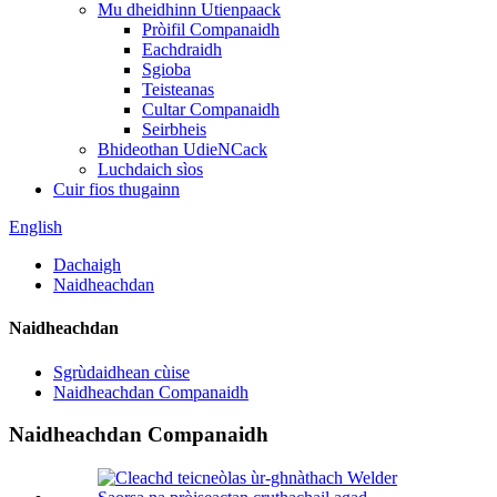
Mu dheidhinn Utienpaack
Pròifil Companaidh
Eachdraidh
Sgioba
Teisteanas
Cultar Companaidh
Seirbheis
Bhideothan UdieNCack
Luchdaich sìos
Cuir fios thugainn
English
Dachaigh
Naidheachdan
Naidheachdan
Sgrùdaidhean cùise
Naidheachdan Companaidh
Naidheachdan Companaidh