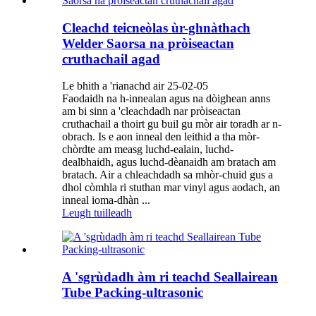
Cleachd teicneòlas ùr-ghnàthach
Welder Saorsa na pròiseactan
cruthachail agad
Le bhith a 'rianachd air 25-02-05
Faodaidh na h-innealan agus na dòighean anns
am bi sinn a 'cleachdadh nar pròiseactan
cruthachail a thoirt gu buil gu mòr air toradh ar n-
obrach. Is e aon inneal den leithid a tha mòr-
chòrdte am measg luchd-ealain, luchd-
dealbhaidh, agus luchd-dèanaidh am bratach am
bratach. Air a chleachdadh sa mhòr-chuid gus a
dhol còmhla ri stuthan mar vinyl agus aodach, an
inneal ioma-dhàn ...
Leugh tuilleadh
A 'sgrùdadh àm ri teachd Seallairean
Tube Packing-ultrasonic