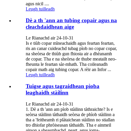
agus nicil ....
Leugh tuilleadh
Dè a th 'ann an tubing copair agus na
cleachdaidhean aige
Le Rianachd air 24-10-31
Is e tiùb copar mìneachaidh agus feartan feartan,
ris an canar cuideachd tubag pìob no copar copar,
na sheòrsa de thiùb gun fhiosta air a dhèanamh
de copar. Tha e na sheòrsa de thube meatailt neo-
fheunta le feartan sàr-mhath. Tha coileanadh
copair math aig tubing copar. A rèir an Infor ...
Leugh tuilleadh
Tuigse agus tagraidhean pìoba
leaghaidh stàilinn
Le Rianachd air 24-10-31
1. Dè a th 'ann am pìob stàilinn tàthraichte? Is e
seòrsa stàilinn tàthaidh seòrsa de phìob stàilinn a
tha a 'feitheamh ri plàtaichean stàilinn no stiallan
tro dhiofar phròiseasan tàthaidh. Tha e ainmeil
airson a sheasmhachd, neart, agus ioma-