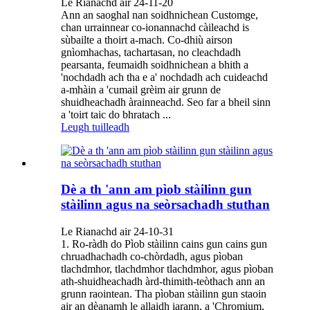
Le Rianachd air 24-11-20
Ann an saoghal nan soidhnichean Customge,
chan urrainnear co-ionannachd càileachd is
sùbailte a thoirt a-mach. Co-dhiù airson
gnìomhachas, tachartasan, no cleachdadh
pearsanta, feumaidh soidhnichean a bhith a
'nochdadh ach tha e a' nochdadh ach cuideachd
a-mhàin a 'cumail grèim air grunn de
shuidheachadh àrainneachd. Seo far a bheil sinn
a 'toirt taic do bhratach ...
Leugh tuilleadh
Dè a th 'ann am pìob stàilinn gun
stàilinn agus na seòrsachadh stuthan
Le Rianachd air 24-10-31
1. Ro-ràdh do Pìob stàilinn cains gun cains gun
chruadhachadh co-chòrdadh, agus pìoban
tlachdmhor, tlachdmhor tlachdmhor, agus pìoban
ath-shuidheachadh àrd-thimith-teòthach ann an
grunn raointean. Tha pìoban stàilinn gun staoin
air an dèanamh le allaidh iarann, a 'Chromium,