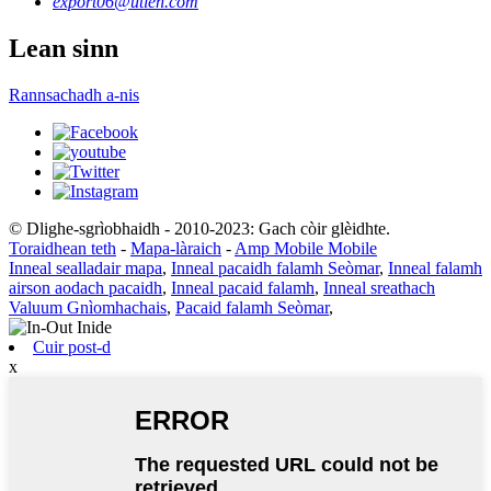
export06@utien.com
Lean sinn
Rannsachadh a-nis
© Dlighe-sgrìobhaidh - 2010-2023: Gach còir glèidhte.
Toraidhean teth
-
Mapa-làraich
-
Amp Mobile Mobile
Inneal sealladair mapa
,
Inneal pacaidh falamh Seòmar
,
Inneal falamh
airson aodach pacaidh
,
Inneal pacaid falamh
,
Inneal sreathach
Valuum Gnìomhachais
,
Pacaid falamh Seòmar
,
Cuir post-d
x