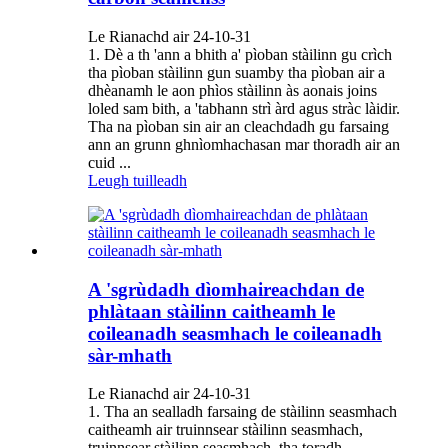
Le Rianachd air 24-10-31
1. Dè a th 'ann a bhith a' pìoban stàilinn gu crìch
tha pìoban stàilinn gun suamby tha pìoban air a
dhèanamh le aon phìos stàilinn às aonais joins
loled sam bith, a 'tabhann strì àrd agus stràc làidir.
Tha na pìoban sin air an cleachdadh gu farsaing
ann an grunn ghnìomhachasan mar thoradh air an
cuid ...
Leugh tuilleadh
A 'sgrùdadh dìomhaireachdan de
phlàtaan stàilinn caitheamh le
coileanadh seasmhach le coileanadh
sàr-mhath
Le Rianachd air 24-10-31
1. Tha an sealladh farsaing de stàilinn seasmhach
caitheamh air truinnsear stàilinn seasmhach,
truinnsear stàilinn seasmhach, tha toradh