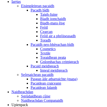
Iarrtas
Eisimpleirean pacaidh
Pacadh bìdh
Taigh-fuine
Biadh iomchaidh
Biadh-mara èisg
Feòil
Cearcan
Feòil air a phròiseasadh
Toradh
Pacaidh neo-bhèeachan-bìdh
Cosmetics
Textile
Toraidhean peata
Gnìomhachas ceimigeach
Pacaid meidigeach
Inneal meidigeach
Seòrsaichean pacaidh
Pasgan àile atharraichte (mapa)
Pacaidean craiceann
Pacaidean falamh
Naidheachdan
Sgrùdaidhean cùise
Naidheachdan Companaidh
Upienpack