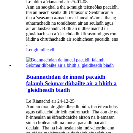
Le bhith a 'rianachd air 25-01-08
Ann an saoghal a tha a-muigh teicneòlas pacaidh,
tha an neach-seallaidh Ultrasonic Seabhucan a
tha a 'seasamh a-mach mar inneal rè-àm a tha ag
atharrachadh na toraidhean air an seuladh agus
air an taisbeanadh. Bidh an uidheamachd ùr-
ghnàthach seo a 'cleachdadh Ultrasound gus ròn
làidir a chruthachadh air soithichean pacaidh, ens
...
Leugh tuilleadh
Buannachdan de inneal pacaidh
falamh Seòmar dùbailte air a bhith a
'gleidheadh ​​biadh
Le Rianachd air 24-12-25
Ann an raon de ghleidheadh ​​bìdh, tha èifeachdas
agus càileachd air leth cudromach. Tha aon de na
h-innealan as èifeachdaiche airson na h-amasan
sin a choileanadh na inneal pacaidh pacaid
dealain. Tha na h-innealan sin mòr-chòrdte ann