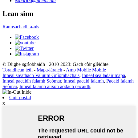
export06@utien.com
Lean sinn
Rannsachadh a-nis
© Dlighe-sgrìobhaidh - 2010-2023: Gach còir glèidhte.
Toraidhean teth
-
Mapa-làraich
-
Amp Mobile Mobile
Inneal sreathach Valuum Gnìomhachais
,
Inneal sealladair mapa
,
Inneal pacaidh falamh Seòmar
,
Inneal pacaid falamh
,
Pacaid falamh
Seòmar
,
Inneal falamh airson aodach pacaidh
,
Cuir post-d
x