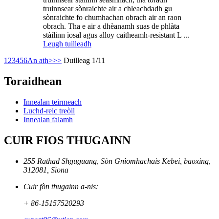
truinnsear sònraichte air a chleachdadh gu
sònraichte fo chumhachan obrach air an raon
obrach. Tha e air a dhèanamh suas de phlàta
stàilinn ìosal agus alloy caitheamh-resistant L ...
Leugh tuilleadh
1
2
3
4
5
6
An ath>
>>
Duilleag 1/11
Toraidhean
Innealan teirmeach
Luchd-reic treòil
Innealan falamh
CUIR FIOS THUGAINN
255 Rathad Shguguang, Sòn Gnìomhachais Kebei, baoxing,
312081, Sìona
Cuir fòn thugainn a-nis:
+ 86-15157520293