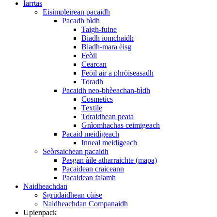
Iarrtas
Eisimpleirean pacaidh
Pacadh bìdh
Taigh-fuine
Biadh iomchaidh
Biadh-mara èisg
Feòil
Cearcan
Feòil air a phròiseasadh
Toradh
Pacaidh neo-bhèeachan-bìdh
Cosmetics
Textile
Toraidhean peata
Gnìomhachas ceimigeach
Pacaid meidigeach
Inneal meidigeach
Seòrsaichean pacaidh
Pasgan àile atharraichte (mapa)
Pacaidean craiceann
Pacaidean falamh
Naidheachdan
Sgrùdaidhean cùise
Naidheachdan Companaidh
Upienpack