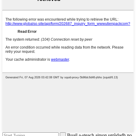
Buail a-steach airson sgrùdadh no