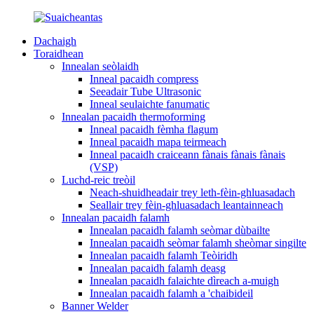
Dachaigh
Toraidhean
Innealan seòlaidh
Inneal pacaidh compress
Seeadair Tube Ultrasonic
Inneal seulaichte fanumatic
Innealan pacaidh thermoforming
Inneal pacaidh fèmha flagum
Inneal pacaidh mapa teirmeach
Inneal pacaidh craiceann fànais fànais fànais
(VSP)
Luchd-reic treòil
Neach-shuidheadair trey leth-fèin-ghluasadach
Seallair trey fèin-ghluasadach leantainneach
Innealan pacaidh falamh
Innealan pacaidh falamh seòmar dùbailte
Innealan pacaidh seòmar falamh sheòmar singilte
Innealan pacaidh falamh Teòiridh
Innealan pacaidh falamh deasg
Innealan pacaidh falaichte dìreach a-muigh
Innealan pacaidh falamh a 'chaibideil
Banner Welder