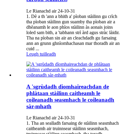
Le Rianachd air 24-10-31
1. Dè a th 'ann a bhith a' pìoban stàilinn gu crìch
tha pìoban stàilinn gun suamby tha pìoban air a
dhèanamh le aon phìos stàilinn às aonais joins
loled sam bith, a 'tabhann strì àrd agus stràc làidir.
Tha na pìoban sin air an cleachdadh gu farsaing
ann an grunn ghnìomhachasan mar thoradh air an
cuid ...
Leugh tuilleadh
A 'sgrùdadh dìomhaireachdan de
phlàtaan stàilinn caitheamh le
coileanadh seasmhach le coileanadh
sàr-mhath
Le Rianachd air 24-10-31
1. Tha an sealladh farsaing de stàilinn seasmhach
caitheamh air truinnsear stàilinn seasmhach,
truinnsear stàilinn seasmhach, tha toradh