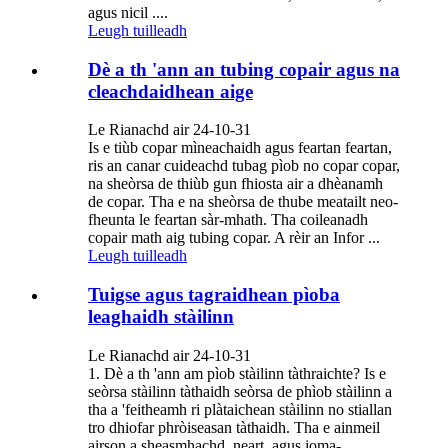
agus nicil ....
Leugh tuilleadh
Dè a th 'ann an tubing copair agus na
cleachdaidhean aige
Le Rianachd air 24-10-31
Is e tiùb copar mìneachaidh agus feartan feartan,
ris an canar cuideachd tubag pìob no copar copar,
na sheòrsa de thiùb gun fhiosta air a dhèanamh
de copar. Tha e na sheòrsa de thube meatailt neo-
fheunta le feartan sàr-mhath. Tha coileanadh
copair math aig tubing copar. A rèir an Infor ...
Leugh tuilleadh
Tuigse agus tagraidhean pìoba
leaghaidh stàilinn
Le Rianachd air 24-10-31
1. Dè a th 'ann am pìob stàilinn tàthraichte? Is e
seòrsa stàilinn tàthaidh seòrsa de phìob stàilinn a
tha a 'feitheamh ri plàtaichean stàilinn no stiallan
tro dhiofar phròiseasan tàthaidh. Tha e ainmeil
airson a sheasmhachd, neart, agus ioma-