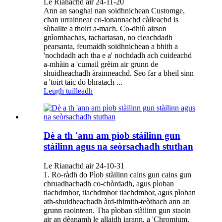
Le Rianachd air 24-11-20
Ann an saoghal nan soidhnichean Customge,
chan urrainnear co-ionannachd càileachd is
sùbailte a thoirt a-mach. Co-dhiù airson
gnìomhachas, tachartasan, no cleachdadh
pearsanta, feumaidh soidhnichean a bhith a
'nochdadh ach tha e a' nochdadh ach cuideachd
a-mhàin a 'cumail grèim air grunn de
shuidheachadh àrainneachd. Seo far a bheil sinn
a 'toirt taic do bhratach ...
Leugh tuilleadh
Dè a th 'ann am pìob stàilinn gun
stàilinn agus na seòrsachadh stuthan
Le Rianachd air 24-10-31
1. Ro-ràdh do Pìob stàilinn cains gun cains gun
chruadhachadh co-chòrdadh, agus pìoban
tlachdmhor, tlachdmhor tlachdmhor, agus pìoban
ath-shuidheachadh àrd-thimith-teòthach ann an
grunn raointean. Tha pìoban stàilinn gun staoin
air an dèanamh le allaidh iarann, a 'Chromium,