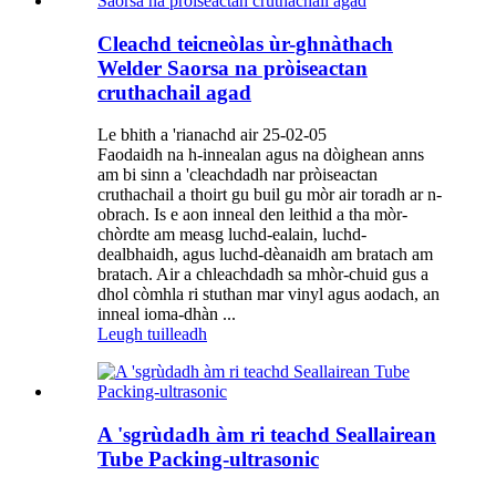
Cleachd teicneòlas ùr-ghnàthach
Welder Saorsa na pròiseactan
cruthachail agad
Le bhith a 'rianachd air 25-02-05
Faodaidh na h-innealan agus na dòighean anns
am bi sinn a 'cleachdadh nar pròiseactan
cruthachail a thoirt gu buil gu mòr air toradh ar n-
obrach. Is e aon inneal den leithid a tha mòr-
chòrdte am measg luchd-ealain, luchd-
dealbhaidh, agus luchd-dèanaidh am bratach am
bratach. Air a chleachdadh sa mhòr-chuid gus a
dhol còmhla ri stuthan mar vinyl agus aodach, an
inneal ioma-dhàn ...
Leugh tuilleadh
A 'sgrùdadh àm ri teachd Seallairean
Tube Packing-ultrasonic