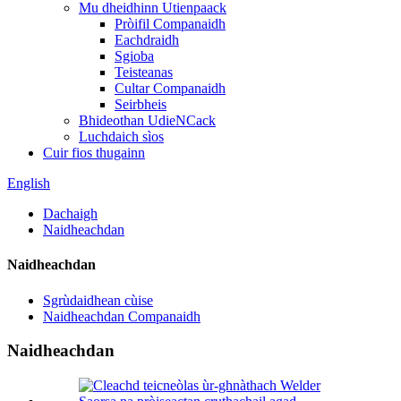
Mu dheidhinn Utienpaack
Pròifil Companaidh
Eachdraidh
Sgioba
Teisteanas
Cultar Companaidh
Seirbheis
Bhideothan UdieNCack
Luchdaich sìos
Cuir fios thugainn
English
Dachaigh
Naidheachdan
Naidheachdan
Sgrùdaidhean cùise
Naidheachdan Companaidh
Naidheachdan