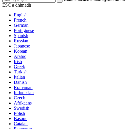
ESC a dhùnadh
English
French
German
Portuguese
Spanish
Russian
Japanese
Korean
Arabic
Irish
Greek
Turkish
Italian
Danish
Romanian
Indonesian
Czech
Afrikaans
Swedish
Polish
Basque
Catalan
Esperanto