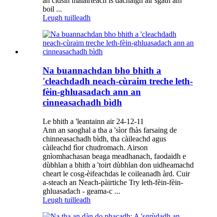
an cidsin malairteach is dachaigh air sgàth am
boil ...
Leugh tuilleadh
Na buannachdan bho bhith a
'cleachdadh neach-cùraim treche leth-
fèin-ghluasadach ann an
cinneasachadh bìdh
Le bhith a 'leantainn air 24-12-11
Ann an saoghal a tha a 'sìor fhàs farsaing de
chinneasachadh bìdh, tha càileachd agus
càileachd fìor chudromach. Airson
gnìomhachasan beaga meadhanach, faodaidh e
dùbhlan a bhith a 'toirt dùbhlan don uidheamachd
cheart le cosg-èifeachdas le coileanadh àrd. Cuir
a-steach an Neach-pàirtiche Try leth-fèin-fèin-
ghluasadach - geama-c ...
Leugh tuilleadh