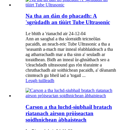
Na tha an dàn do phacadh: A
'sgrùdadh an tiùirt Tube Ultrasonic
Le bhith a 'rianachd air 24-12-04
Ann an saoghal a tha sìorraidh teicneòlas
pacaidh, an neach-reic Tube Ultrasonic a tha a
'seasamh a-mach mar inneal rèabhlaideach a tha
ag atharrachadh mar a tha sinn a' seuladh ar
toraidhean. Bidh an inneal ùr-ghnàthach seo a
'cleachdadh ultrasound gus ròn tèarainte a
chruthachadh air soithichean pacaidh, a' dèanamh
cinnteach gu bheil iad a 'togail ...
Leugh tuilleadh
Carson a tha luchd-siubhail bratach
riatanach airson pròiseactan
soidhnichean àbhaisteach