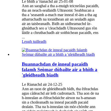
Le bhith a 'rianachd air 25-01-08
Ann an saoghal a tha a-muigh teicneòlas pacaidh,
tha an neach-seallaidh Ultrasonic Seabhucan a
tha a 'seasamh a-mach mar inneal rè-àm a tha ag
atharrachadh na toraidhean air an seuladh agus
air an taisbeanadh. Bidh an uidheamachd ùr-
ghnàthach seo a 'cleachdadh Ultrasound gus ròn
làidir a chruthachadh air soithichean pacaidh, ens
...
Leugh tuilleadh
Buannachdan de inneal pacaidh
falamh Seòmar dùbailte air a bhith a
'gleidheadh ​​biadh
Le Rianachd air 24-12-25
Ann an raon de ghleidheadh ​​bìdh, tha èifeachdas
agus càileachd air leth cudromach. Tha aon de na
h-innealan as èifeachdaiche airson na h-amasan
sin a choileanadh na inneal pacaidh pacaid
dealain. Tha na h-innealan sin mòr-chòrdte ann