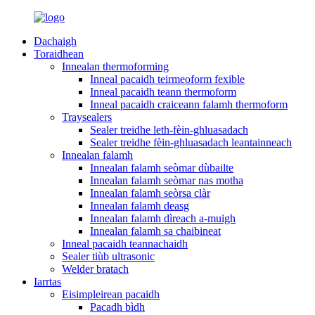
Dachaigh
Toraidhean
Innealan thermoforming
Inneal pacaidh teirmeoform fexible
Inneal pacaidh teann thermoform
Inneal pacaidh craiceann falamh thermoform
Traysealers
Sealer treidhe leth-fèin-ghluasadach
Sealer treidhe fèin-ghluasadach leantainneach
Innealan falamh
Innealan falamh seòmar dùbailte
Innealan falamh seòmar nas motha
Innealan falamh seòrsa clàr
Innealan falamh deasg
Innealan falamh dìreach a-muigh
Innealan falamh sa chaibineat
Inneal pacaidh teannachaidh
Sealer tiùb ultrasonic
Welder bratach
Iarrtas
Eisimpleirean pacaidh
Pacadh bìdh