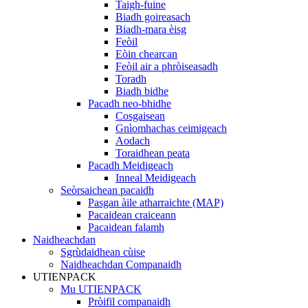
Taigh-fuine
Biadh goireasach
Biadh-mara èisg
Feòil
Eòin chearcan
Feòil air a phròiseasadh
Toradh
Biadh bidhe
Pacadh neo-bhidhe
Cosgaisean
Gnìomhachas ceimigeach
Aodach
Toraidhean peata
Pacadh Meidigeach
Inneal Meidigeach
Seòrsaichean pacaidh
Pasgan àile atharraichte (MAP)
Pacaidean craiceann
Pacaidean falamh
Naidheachdan
Sgrùdaidhean cùise
Naidheachdan Companaidh
UTIENPACK
Mu UTIENPACK
Pròifil companaidh