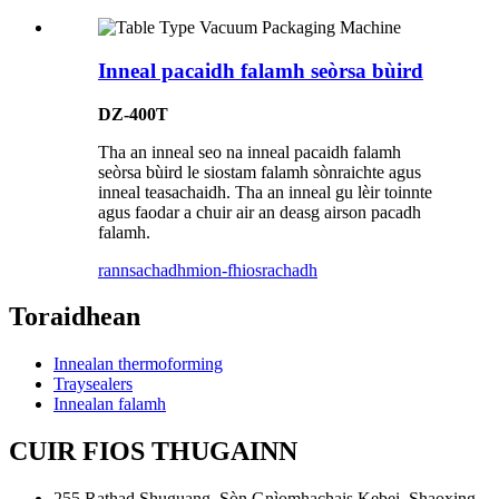
Inneal pacaidh falamh seòrsa bùird
DZ-400T
Tha an inneal seo na inneal pacaidh falamh
seòrsa bùird le siostam falamh sònraichte agus
inneal teasachaidh. Tha an inneal gu lèir toinnte
agus faodar a chuir air an deasg airson pacadh
falamh.
rannsachadh
mion-fhiosrachadh
Toraidhean
Innealan thermoforming
Traysealers
Innealan falamh
CUIR FIOS THUGAINN
255 Rathad Shuguang, Sòn Gnìomhachais Kebei, Shaoxing,