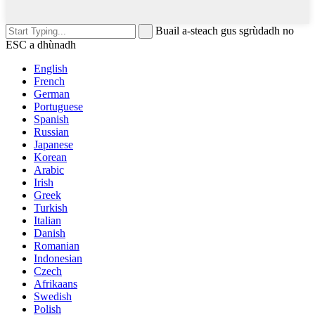
Buail a-steach gus sgrùdadh no
ESC a dhùnadh
English
French
German
Portuguese
Spanish
Russian
Japanese
Korean
Arabic
Irish
Greek
Turkish
Italian
Danish
Romanian
Indonesian
Czech
Afrikaans
Swedish
Polish