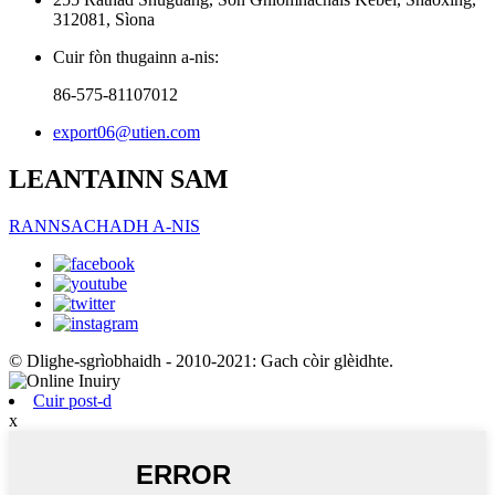
312081, Sìona
Cuir fòn thugainn a-nis:
86-575-81107012
export06@utien.com
LEANTAINN SAM
RANNSACHADH A-NIS
© Dlighe-sgrìobhaidh - 2010-2021: Gach còir glèidhte.
Cuir post-d
x