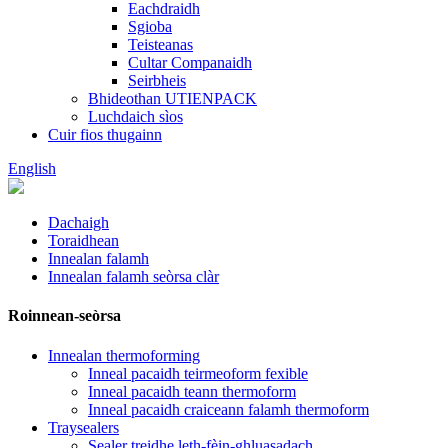
Eachdraidh
Sgioba
Teisteanas
Cultar Companaidh
Seirbheis
Bhideothan UTIENPACK
Luchdaich sìos
Cuir fios thugainn
English
Dachaigh
Toraidhean
Innealan falamh
Innealan falamh seòrsa clàr
Roinnean-seòrsa
Innealan thermoforming
Inneal pacaidh teirmeoform fexible
Inneal pacaidh teann thermoform
Inneal pacaidh craiceann falamh thermoform
Traysealers
Sealer treidhe leth-fèin-ghluasadach