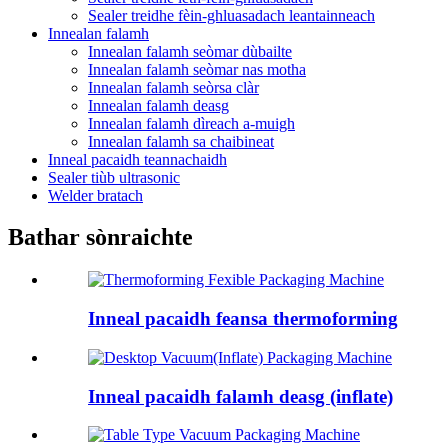
Sealer treidhe fèin-ghluasadach leantainneach
Innealan falamh
Innealan falamh seòmar dùbailte
Innealan falamh seòmar nas motha
Innealan falamh seòrsa clàr
Innealan falamh deasg
Innealan falamh dìreach a-muigh
Innealan falamh sa chaibineat
Inneal pacaidh teannachaidh
Sealer tiùb ultrasonic
Welder bratach
Bathar sònraichte
Inneal pacaidh feansa thermoforming
Inneal pacaidh falamh deasg (inflate)