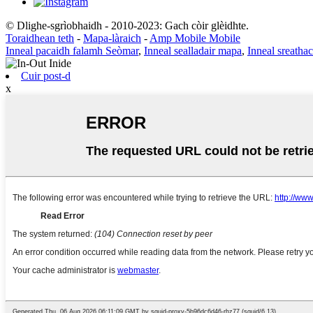
© Dlighe-sgrìobhaidh - 2010-2023: Gach còir glèidhte.
Toraidhean teth
-
Mapa-làraich
-
Amp Mobile Mobile
Inneal pacaidh falamh Seòmar
,
Inneal sealladair mapa
,
Inneal sreath
Cuir post-d
x