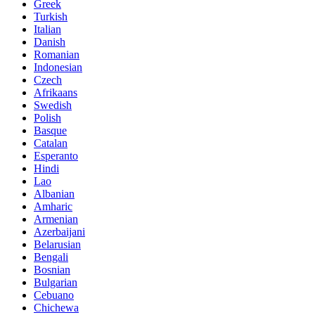
Greek
Turkish
Italian
Danish
Romanian
Indonesian
Czech
Afrikaans
Swedish
Polish
Basque
Catalan
Esperanto
Hindi
Lao
Albanian
Amharic
Armenian
Azerbaijani
Belarusian
Bengali
Bosnian
Bulgarian
Cebuano
Chichewa