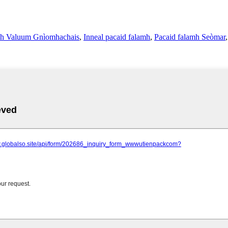
ach Valuum Gnìomhachais
,
Inneal pacaid falamh
,
Pacaid falamh Seòmar