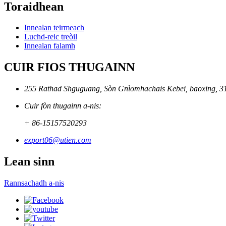
Toraidhean
Innealan teirmeach
Luchd-reic treòil
Innealan falamh
CUIR FIOS THUGAINN
255 Rathad Shguguang, Sòn Gnìomhachais Kebei, baoxing, 3
Cuir fòn thugainn a-nis:
+ 86-15157520293
export06@utien.com
Lean sinn
Rannsachadh a-nis