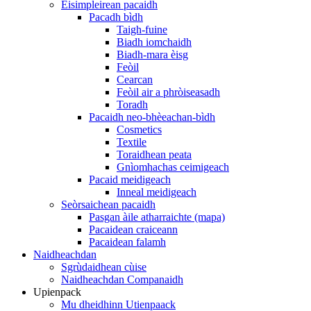
Eisimpleirean pacaidh
Pacadh bìdh
Taigh-fuine
Biadh iomchaidh
Biadh-mara èisg
Feòil
Cearcan
Feòil air a phròiseasadh
Toradh
Pacaidh neo-bhèeachan-bìdh
Cosmetics
Textile
Toraidhean peata
Gnìomhachas ceimigeach
Pacaid meidigeach
Inneal meidigeach
Seòrsaichean pacaidh
Pasgan àile atharraichte (mapa)
Pacaidean craiceann
Pacaidean falamh
Naidheachdan
Sgrùdaidhean cùise
Naidheachdan Companaidh
Upienpack
Mu dheidhinn Utienpaack