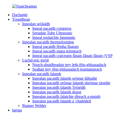
Dachaigh
Toraidhean
Innealan seòlaidh
Inneal pacaidh compress
Seeadair Tube Ultrasonic
Inneal seulaichte fanumatic
Innealan pacaidh thermoforming
Inneal pacaidh fèmha flagum
Inneal pacaidh mapa teirmeach
Inneal pacaidh craiceann fànais fànais fànais (VSP
Luchd-reic treòil
Neach-shuidheadair trey leth-fèin-ghluasadach
Seallair trey fèin-ghluasadach leantainneach
Innealan pacaidh falamh
Innealan pacaidh falamh seòmar dùbailte
Innealan pacaidh seòmar falamh sheòmar singilte
Innealan pacaidh falamh Teòiridh
Innealan pacaidh falamh deasg
Innealan pacaidh falaichte dìreach a-muigh
Innealan pacaidh falamh a 'chaibideil
Banner Welder
Iarrtas