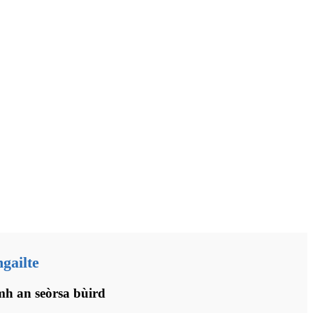
gailte
mh an seòrsa bùird