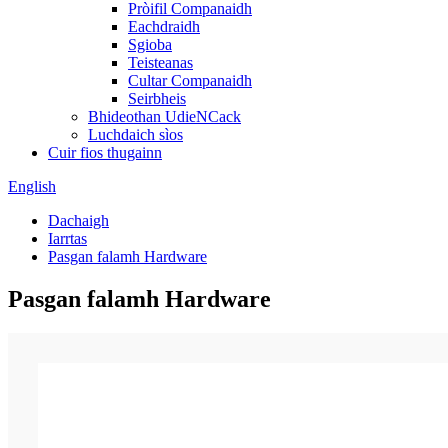
Pròifil Companaidh
Eachdraidh
Sgioba
Teisteanas
Cultar Companaidh
Seirbheis
Bhideothan UdieNCack
Luchdaich sìos
Cuir fios thugainn
English
Dachaigh
Iarrtas
Pasgan falamh Hardware
Pasgan falamh Hardware